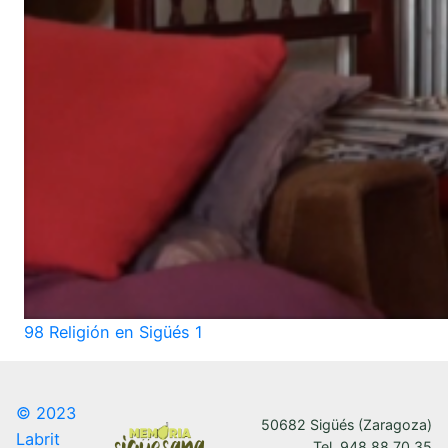
98 Religión en Sigüés 1
© 2023
50682 Sigüés (Zaragoza)
Labrit
Tel. 948 88 70 35