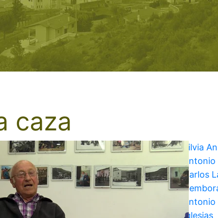
a caza
Silvia A
Antonio
Carlos 
Cembor
Antonio 
Iglesias