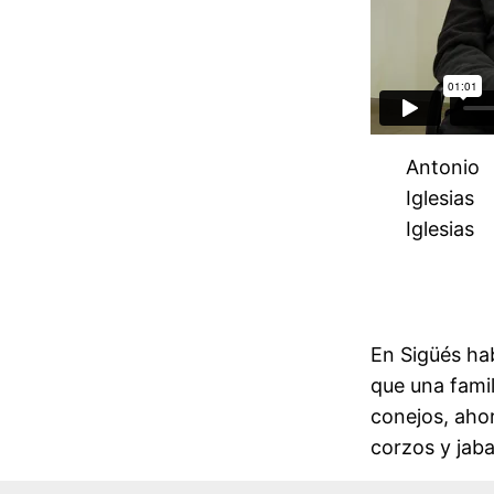
Antonio
Iglesias
Iglesias
En Sigüés ha
que una famil
conejos, aho
corzos y jaba