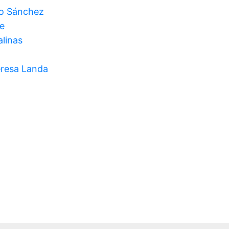
o Sánchez
e
alinas
eresa Landa