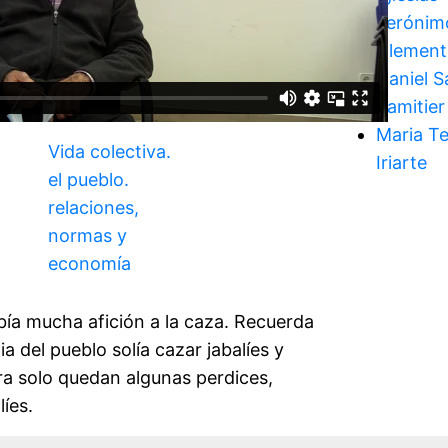
Jerónim
Clement
Daniel S
Samitier
Maria T
Vida colectiva.
Iriarte
el pueblo.
relaciones,
normas y
economía
bía mucha afición a la caza. Recuerda
ia del pueblo solía cazar jabalíes y
ra solo quedan algunas perdices,
líes.