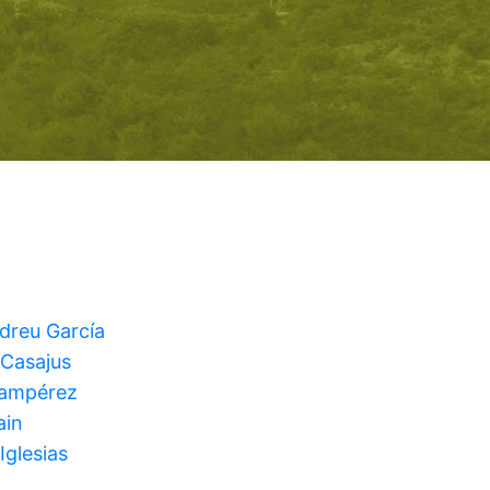
ndreu García
 Casajus
Lampérez
ain
Iglesias