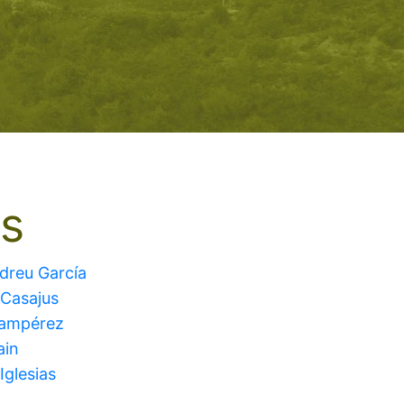
es
ndreu García
 Casajus
Lampérez
ain
Iglesias