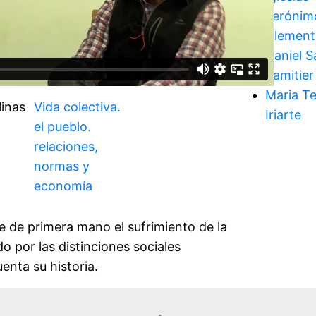
Jerónim
Clement
Daniel S
Samitier
Maria T
linas
Vida colectiva.
Iriarte
el pueblo.
relaciones,
normas y
economía
e de primera mano el sufrimiento de la
 por las distinciones sociales
enta su historia.