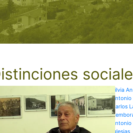
istinciones social
Silvia A
Antonio
Carlos 
Cembor
Antonio 
Iglesias