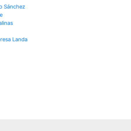
o Sánchez
e
alinas
eresa Landa