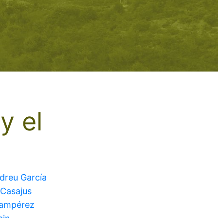
y el
ndreu García
 Casajus
Lampérez