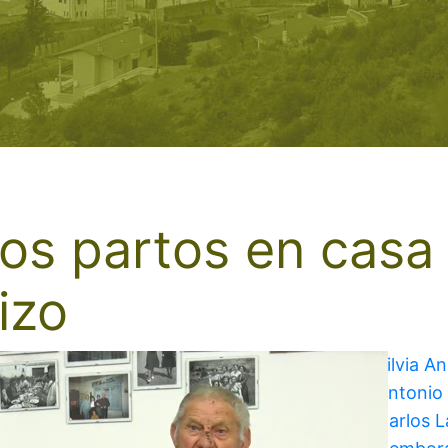
os partos en casa 
izo
Silvia A
Antonio
Carlos 