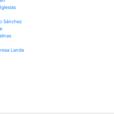
ain
Iglesias
o Sánchez
e
alinas
eresa Landa