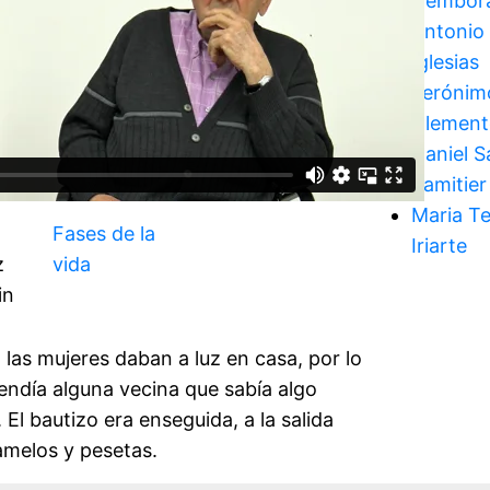
Cembor
Antonio 
Iglesias
Jerónim
Clement
Daniel S
Samitier
Maria T
Fases de la
Iriarte
z
vida
in
las mujeres daban a luz en casa, por lo
endía alguna vecina que sabía algo
 El bautizo era enseguida, a la salida
melos y pesetas.