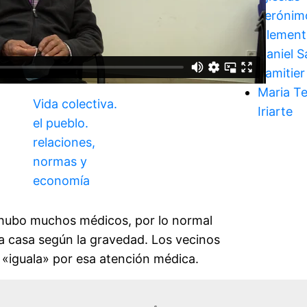
Jerónim
Clement
Daniel S
Samitier
Maria T
Vida colectiva.
Iriarte
el pueblo.
relaciones,
normas y
economía
 hubo muchos médicos, por lo normal
la casa según la gravedad. Los vecinos
«iguala» por esa atención médica.