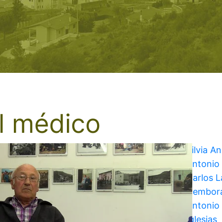
l médico
Silvia A
Antonio
Carlos 
Cembor
Antonio 
Iglesias