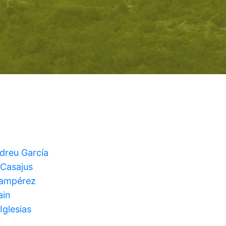
ndreu García
 Casajus
Lampérez
ain
Iglesias