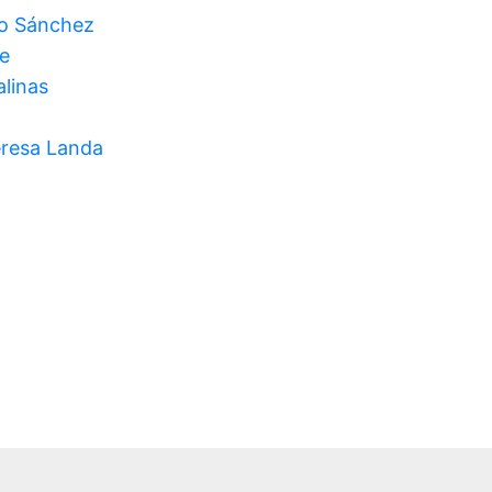
o Sánchez
e
alinas
eresa Landa