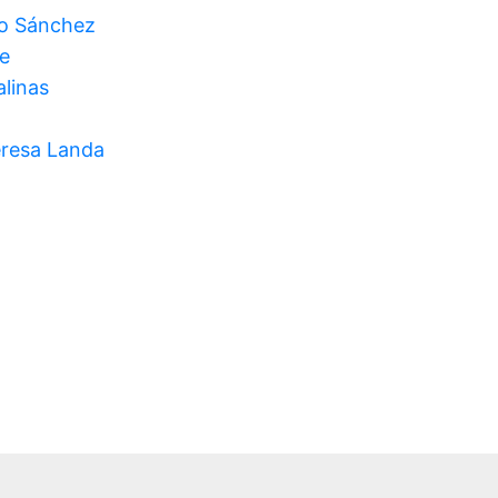
o Sánchez
e
alinas
eresa Landa