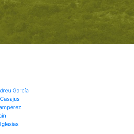
ndreu García
 Casajus
Lampérez
ain
Iglesias