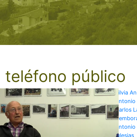
l teléfono público
Silvia A
Antonio
Carlos 
Cembor
Antonio 
Iglesias